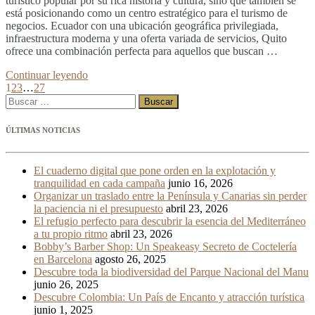
turístico popular por su rica historia y cultura, sino que también se
está posicionando como un centro estratégico para el turismo de
negocios. Ecuador con una ubicación geográfica privilegiada,
infraestructura moderna y una oferta variada de servicios, Quito
ofrece una combinación perfecta para aquellos que buscan …
Continuar leyendo
1
2
3
…
27
Buscar:
ÚLTIMAS NOTICIAS
El cuaderno digital que pone orden en la explotación y
tranquilidad en cada campaña
junio 16, 2026
Organizar un traslado entre la Península y Canarias sin perder
la paciencia ni el presupuesto
abril 23, 2026
El refugio perfecto para descubrir la esencia del Mediterráneo
a tu propio ritmo
abril 23, 2026
Bobby’s Barber Shop: Un Speakeasy Secreto de Coctelería
en Barcelona
agosto 26, 2025
Descubre toda la biodiversidad del Parque Nacional del Manu
junio 26, 2025
Descubre Colombia: Un País de Encanto y atracción turística
junio 1, 2025